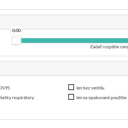
0.00
Zadať rozpätie cen
KN95
len bez ventilu
šetky respirátory
len na opakované použitie