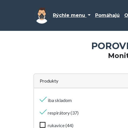
Rýchle menu
Pomáhajú
O
POROVN
Moni
Produkty
iba skladom
respirátory (37)
rukavice (44)