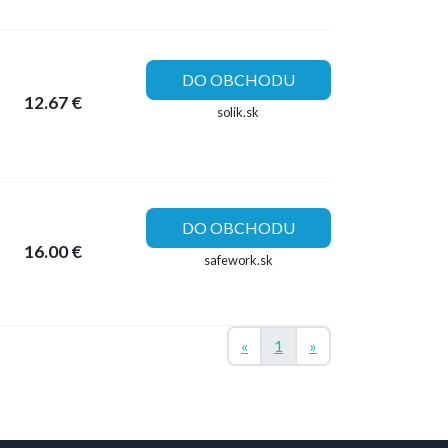
DO OBCHODU
12.67 €
solik.sk
DO OBCHODU
16.00 €
safework.sk
Previous
Next
«
1
»