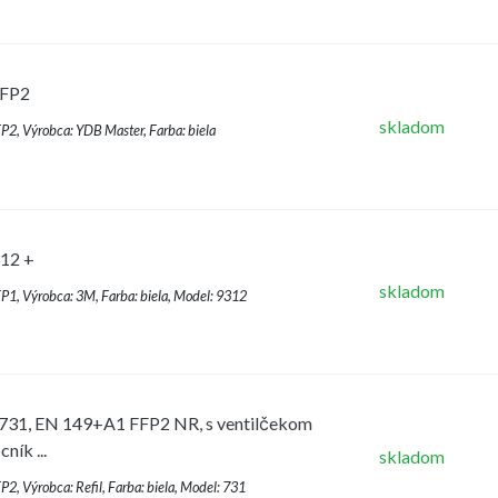
FFP2
skladom
FFP2, Výrobca: YDB Master, Farba: biela
312 +
skladom
FFP1, Výrobca: 3M, Farba: biela, Model: 9312
 731, EN 149+A1 FFP2 NR, s ventilčekom
ník ...
skladom
FP2, Výrobca: Refil, Farba: biela, Model: 731