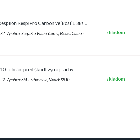
espilon RespiPro Carbon veľkosť L 3ks ...
skladom
FFP2, Výrobca: RespiPro, Farba: čierna, Model: Carbon
0 - chráni pred škodlivými prachy
skladom
FFP2, Výrobca: 3M, Farba: biela, Model: 8810