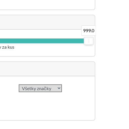
999.0
y za kus