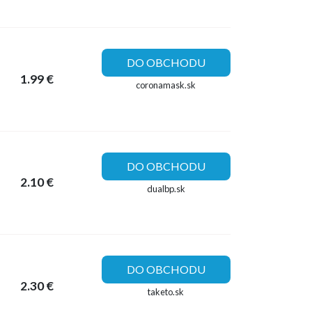
DO OBCHODU
1.99 €
coronamask.sk
DO OBCHODU
2.10 €
dualbp.sk
DO OBCHODU
2.30 €
taketo.sk