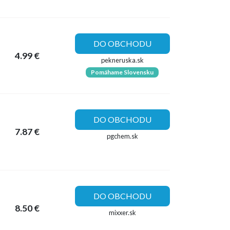
DO OBCHODU
4.99 €
pekneruska.sk
Pomáhame Slovensku
DO OBCHODU
7.87 €
pgchem.sk
DO OBCHODU
8.50 €
mixxer.sk