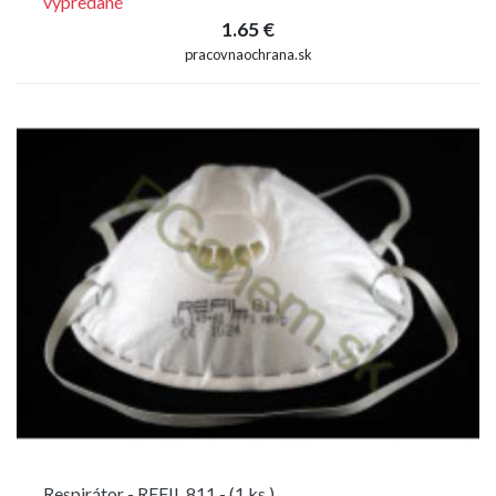
vypredané
1.65 €
pracovnaochrana.sk
Respirátor - REFIL 811 - (1 ks )