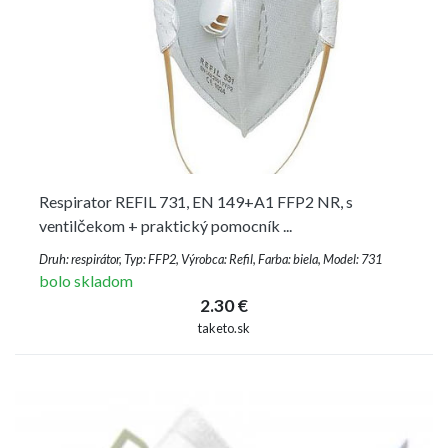
Respirator REFIL 731, EN 149+A1 FFP2 NR, s
ventilčekom + praktický pomocník ...
Druh: respirátor, Typ: FFP2, Výrobca: Refil, Farba: biela, Model: 731
bolo skladom
2.30 €
taketo.sk