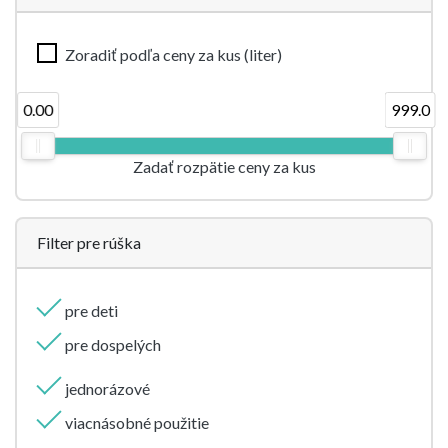
Zoradiť podľa ceny za kus (liter)
0.00
999.0
Zadať rozpätie ceny za kus
Filter pre rúška
pre deti
pre dospelých
jednorázové
viacnásobné použitie