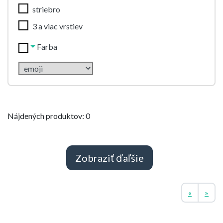
striebro
3 a viac vrstiev
Farba
Nájdených produktov: 0
Zobraziť ďaľšie
Previous
Nex
«
»